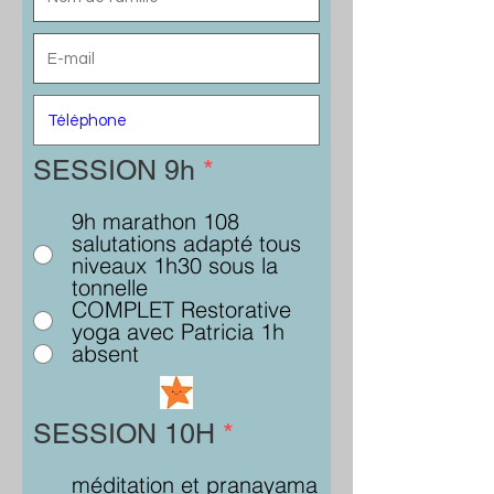
SESSION 9h
*
9h marathon 108
salutations adapté tous
niveaux 1h30 sous la
tonnelle
COMPLET Restorative
yoga avec Patricia 1h
absent
SESSION 10H
*
méditation et pranayama