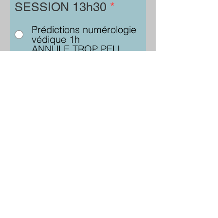
SESSION 13h30
*
Prédictions numérologie
védique 1h
ANNULE TROP PEU
D'INSCRIPTIONSAtelier
cuisine avec Anémone
1h30
absent