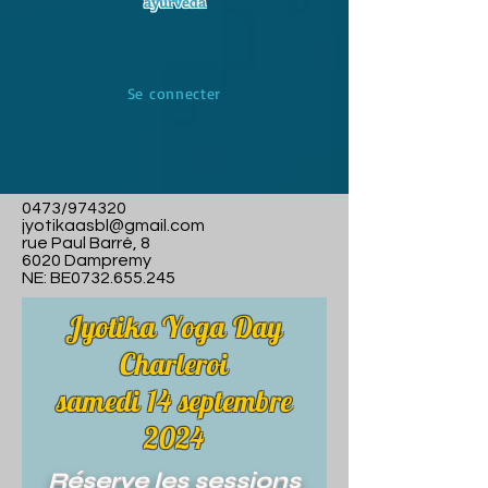
ayurvéda
Se connecter
0473/974320
jyotikaasbl@gmail.com
rue Paul Barré, 8
6020 Dampremy
NE: BE0732.655.245
Jyotika Yoga Day
Charleroi
samedi 14 septembre
2024
Réserve les sessions