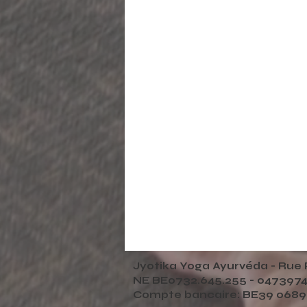
Jyotika Yoga Ayurvéda - Rue 
NE BE0732.645.255 -
0473974
Compte bancaire: BE39 0689