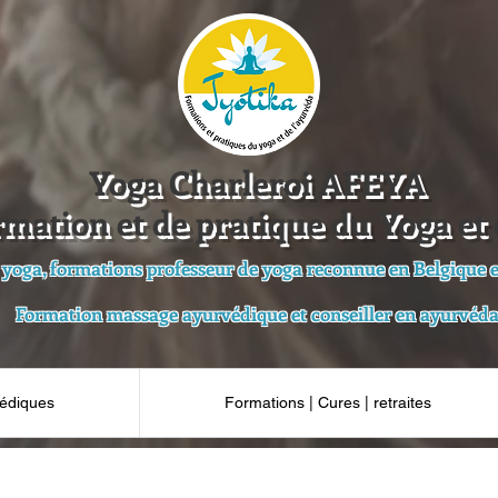
Yoga Charleroi AFEYA
rmation et de pratique du Yoga et 
 yoga, formations professeur de yoga reconnue en Belgique et
Formation massage ayurvédique et conseiller en ayurvéd
édiques
Formations | Cures | retraites