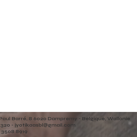
Paul Barré, 8 6020 Dampremy - Belgique, Wallonie
320 -
jyotikaasbl@gmail.com
 3508 8919