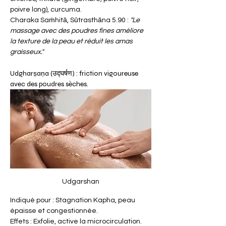
poivre long), curcuma.
Charaka Saṁhitā, Sūtrasthāna 5.90 : 
"Le 
massage avec des poudres fines améliore 
la texture de la peau et réduit les amas 
graisseux."
Udgharṣaṇa (उद्घर्षण) : friction vigoureuse 
avec des poudres sèches.
Udgarshan
Indiqué pour : Stagnation Kapha, peau 
épaisse et congestionnée.
Effets : Exfolie, active la microcirculation.