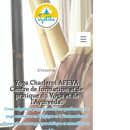
S'inscrire
Yoga Charleroi AFEYA
Centre de formation et de
pratique du Yoga et de
l'Ayurvéda.
Cours réguliers yoga, formations professeur de
yoga reconnue en Belgique et à l'international
Formation massage ayurvédique et conseiller en