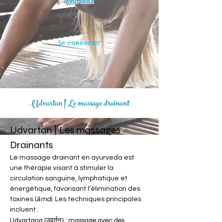
ayurvéda
Se connecter
Udvartan | Le massage drainant
Udvartan | Les massages 
Drainants
Le massage drainant en ayurveda est 
une thérapie visant à stimuler la 
circulation sanguine, lymphatique et 
énergétique, favorisant l’élimination des 
toxines (
āma
). Les techniques principales 
incluent :
Udvartana (उद्वर्तन) : massage avec des 