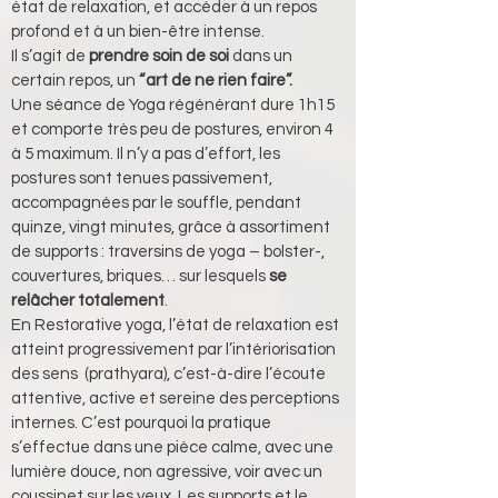
état de relaxation, et accéder à un repos 
profond et à un bien-être intense.
Il s’agit de
 prendre soin de soi 
dans un 
certain repos, un
 “art de ne rien faire”.
Une séance de Yoga régénérant dure 1h15  
et comporte très peu de postures, environ 4 
à 5 maximum. Il n’y a pas d’effort, les 
postures sont tenues passivement, 
accompagnées par le souffle, pendant 
quinze, vingt minutes, grâce à assortiment 
de supports : traversins de yoga – bolster-, 
couvertures, briques… sur lesquels 
se 
relâcher totalement
.
En Restorative yoga, l’état de relaxation est 
atteint progressivement par l’intériorisation 
des sens  (prathyara), c’est-à-dire l’écoute 
attentive, active et sereine des perceptions 
internes. C’est pourquoi la pratique 
s’effectue dans une pièce calme, avec une 
lumière douce, non agressive, voir avec un 
coussinet sur les yeux. Les supports et le 