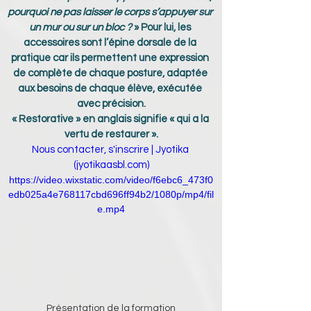
pourquoi ne pas laisser le corps s’appuyer sur 
un mur ou sur un bloc ? 
» Pour lui, les 
accessoires sont l’épine dorsale de la 
pratique car ils permettent une expression 
de complète de chaque posture, adaptée 
aux besoins de chaque élève, exécutée 
avec précision.
« Restorative » en anglais signifie « qui a la 
vertu de restaurer ».
Nous contacter, s'inscrire | Jyotika 
(
jyotikaasbl.com
)
https://video.wixstatic.com/video/f6ebc6_473f0
edb025a4e768117cbd696ff94b2/1080p/mp4/fil
e.mp4
Présentation de la formation