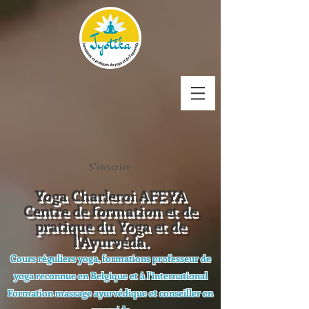
S'inscrire
Yoga Charleroi AFEYA
Centre de formation et de
pratique du Yoga et de
l'Ayurvéda.
Cours réguliers yoga, formations professeur de
yoga reconnue en Belgique et à l'international
Formation massage ayurvédique et conseiller en