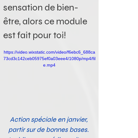
sensation de bien-
être, alors ce module 
est fait pour toi!
https://video.wixstatic.com/video/f6ebc6_688ca
73cd3c142ceb05975ef0a03eee4/1080p/mp4/fil
e.mp4
Action spéciale en janvier, 
partir sur de bonnes bases. 