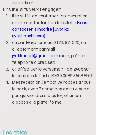
formation!
Ensuite, si tu veux t'engager:
Il te suffit de confirmer ton inscription 
en me contactant via le bulletin 
Nous 
contacter, s'inscrire | Jyotika 
(
jyotikaasbl.com
)
ou par téléphone au 0473/974320, ou 
directement par mail 
jyotikaasbl@gmail.com
 (nom, prénom, 
téléphone à préciser)
et effectuer le versement  de 240€ sur 
le compte de l'asbl. BE39 0689 3508 8919
Dès réception, je t'active l'accès à tout 
le pack, avec 7 semaines de suivi pas à 
pas qui viendront s'jouter, et un an 
d'accès à la plate-forme!
Les dates