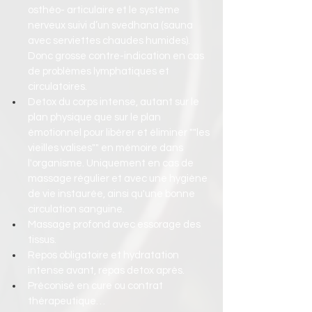
osthéo- articulaire et le système 
nerveux suivi d’un svedhana (sauna 
avec serviettes chaudes humides). 
Donc grosse contre-indication en cas 
de problèmes lymphatiques et 
circulatoires.
Detox du corps intense, autant sur le 
plan physique que sur le plan 
émotionnel pour libérer et éliminer ""les 
vieilles valises"" en mémoire dans 
l'organisme. Uniquement en cas de 
massage régulier et avec une hygiène 
de vie instaurée, ainsi qu'une bonne 
circulation sanguine. 
Massage profond avec essorage des 
tissus. 
Repos obligatoire et hydratation 
intense avant, repas detox après.
Préconisé en cure ou contrat 
thérapeutique…