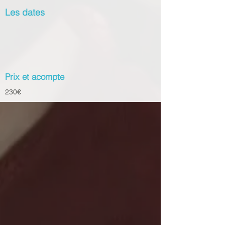
Les dates
Prix et acompte
230€