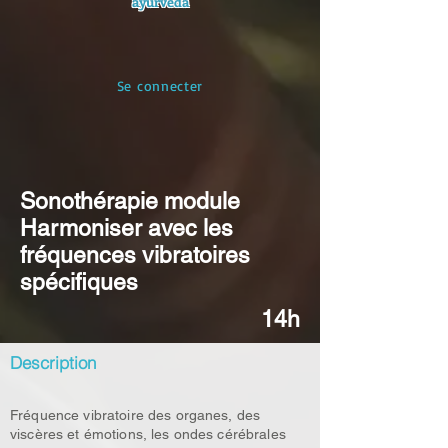
ayurvéda
Se connecter
Sonothérapie module
Harmoniser avec les
fréquences vibratoires
spécifiques
14h
Description
Fréquence vibratoire des organes, des
viscères et émotions, les ondes cérébrales