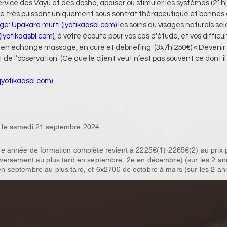
service des Vayu et des dosha, apaiser ou stimuler les systèmes (21h
très puissant uniquement sous sontrat thérapeutique et bonnes c
e: Upakara murti (
jyotikaasbl.com
)
 les soins du visages naturels se
(
jyotikaasbl.com
)
, à votre écoute pour vos cas d'étude, et vos diffic
en échange massage, en cure et débriefing  (3x7h|250€) « Devenir p
e l’observation. (Ce que le client veut n’est pas souvent ce dont i
jyotikaasbl.com
)
 le samedi 21 septembre 2024
e année de formation complète revient à 2225€(1)-2265€(2) au prix p
ersement au plus tard en septembre, 2e en décembre) (sur les 2 an
 septembre au plus tard, et 6x270€ de octobre à mars (sur les 2 an