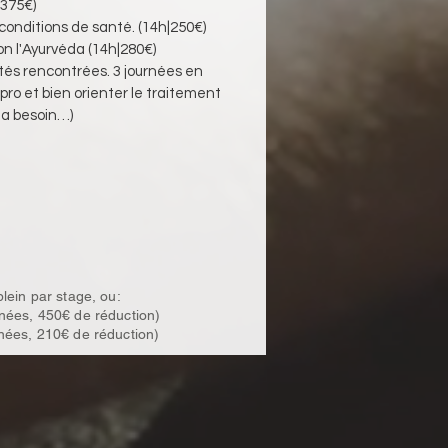
|375€)
onditions de santé. (14h|250€)
lon l'Ayurvéda (14h|280€)
ultés rencontrées. 3 journées en 
ro et bien orienter le traitement 
l a besoin…)
lein par stage, ou:
nées, 450€ de réduction)
nées, 210€ de réduction)