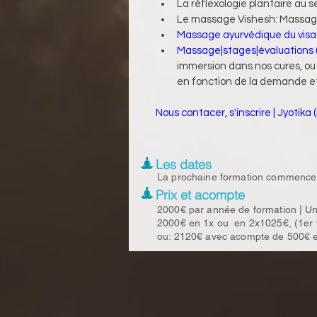
La réflexologie plantaire au 
Le massage Vishesh: Massage 
Massage ayurvédique du visag
Massage|stages|évaluations 
immersion dans nos cures, ou 
en fonction de la demande et d
Nous contacer, s'inscrire | Jyotika (
Les dates
La prochaine formation commence
Prix et acompte
2000€ par année de formation | Un
2000€ en 1x ou en 2x1025€, (1er v
ou: 2120€ avec acompte de 500€ en