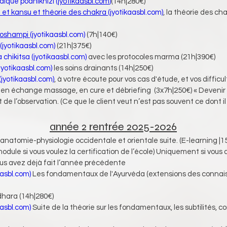
ique podhikhizi (
jyotikaasbl.com
)
(14h|280€)
t kansu et théorie des chakra (
jyotikaasbl.com
)
, la théorie des ch
oshampi (
jyotikaasbl.com
)
 (7h|140€)
(
jyotikaasbl.com
)
 (21h|375€)
chikitsa (
jyotikaasbl.com
)
 avec les protocoles marma (21h|390€)
jyotikaasbl.com
)
 les soins drainants (14h|250€)
(
jyotikaasbl.com
)
, à votre écoute pour vos cas d'étude, et vos diffic
en échange massage, en cure et débriefing  (3x7h|250€) « Devenir p
e l’observation. (Ce que le client veut n’est pas souvent ce dont i
année 2 rentrée 2025-2026
d'anatomie-physiologie occidentale et orientale suite. (E-learning |
odule si vous voulez la certification de l’école) Uniquement si vous
ous avez déjà fait l’année précédente
aasbl.com
)
 Les fondamentaux de l'Ayurvéda (extensions des connais
dhara (14h|280€)
aasbl.com
)
 Suite de la théorie sur les fondamentaux, les subtilités, 