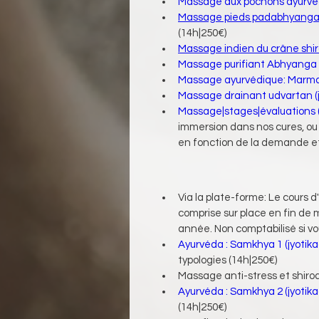
Massage aux pochons ayurvéd
Massage pieds padabhyanga e
(14h|250€)
Massage indien du crâne shir
Massage purifiant Abhyanga 
Massage ayurvédique: Marma 
Massage drainant udvartan (
Massage|stages|évaluations 
immersion dans nos cures, ou 
en fonction de la demande et d
Via la plate-forme: Le cours 
comprise sur place en fin de m
année. Non comptabilisé si v
Ayurvéda : Samkhya 1 (
jyotik
typologies (14h|250€)
Massage anti-stress et shiro
Ayurvéda : Samkhya 2 (
jyotik
(14h|250€)