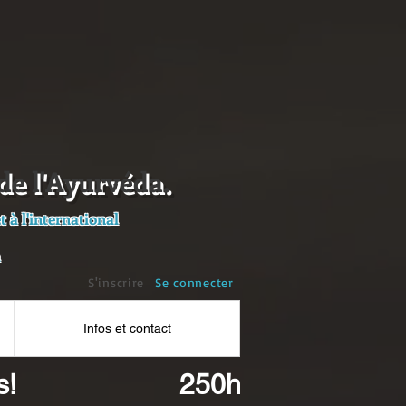
de l'Ayurvéda.
 à l'international
a
S'inscrire
Se connecter
Infos et contact
s!
250h