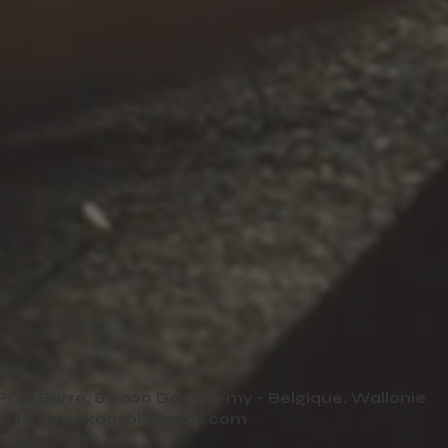
Paul Barré, 8 6020 Dampremy - Belgique, Wallonie
320 -
jyotikaasbl@gmail.com
 3508 8919