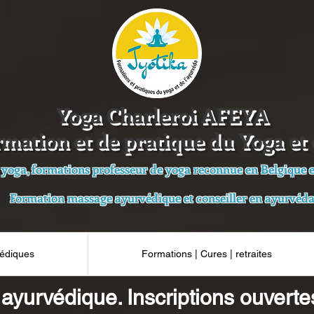
Yoga Charleroi AFEYA
rmation et de pratique du Yoga et 
 yoga, formations professeur de yoga reconnue en Belgique et
Formation massage ayurvédique et conseiller en ayurvéd
édiques
Formations | Cures | retraites
yurvédique. Inscriptions ouverte