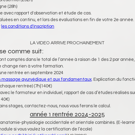
gne (28h)
le avec rapport d'observation et étude de cas.
uées en continu, et lors des évaluations en fin de votre 2e année.
 
les conditions d'inscription
LA VIDEO ARRIVE PROCHAINEMENT
se comme suit:
nt comptés dans le total de l’année à raison de 1 des 2 par anné
ne change rien à votre formation.
r une rentrée en septembre 2024
 en massage ayurvédique et aux fondamentaux
. Explication du fonc
 chaque rentrée) 
(7h|140€)
avec le formateur en individuel, rapport de cas d’études réalisés sur
140€)
rtains stages, contactez-nous, nous vous ferons le calcul.
année 1 rentrée 2024-2025
d'anatomie-physiologie occidentale et orientale combinés. (E-learn
dule si vous voulez la certification de l’école)