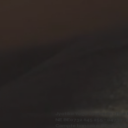
Jyotika Yoga Ayurvéda - Rue 
NE BE0732.645.255 -
0473974
Compte bancaire: BE39 0689