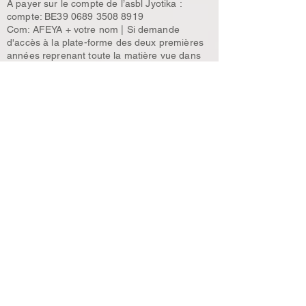
À payer sur le compte de l’asbl Jyotika :
compte: BE39
0689 3508 8919
Com: AFEYA + votre nom | Si demande
d'accès à la plate-forme des deux premières
années reprenant toute la matière vue dans
notre école, et les pratiques: 700€ (350€ par
année)