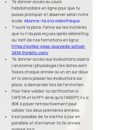
Te donner accès au cours 
hebdomadaire en ligne pour que tu 
puisse pratiquer et observer selon notre 
école: 
Abonne-toi à la vidéothèque
T'ouvrir la plate-forme sur les matières 
que tu n'as pas reçues après débriefing 
au tarif de nos formations en ligne: 
https://jyotika-yoga-ayurveda-school-
2454.thinkific.com/
Te donner accès aux évaluations asana 
| anatomie | physiologie | les dates sont 
fixées chaque année ou un an sur deux 
et tu viens passer les évaluations sur 
place. à demander lors de l'entretien.
Pour faire valider ta certification à 
l'AFEYA et la FFY ainsi qu'à l'ABEPY, il y a 
80€ à payer rétroactivement pour 
valider tes deux premières années.
Il est possible de te mettre à jour en 
parallèle et d'entamer ta 3e année 
malgré tout.