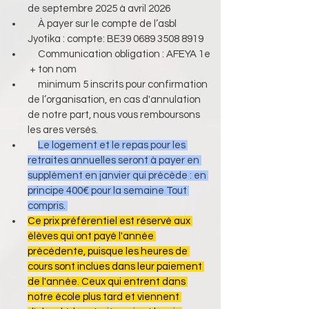
de septembre 2025 à avril 2026
     À payer sur le compte de l’asbl 
Jyotika : compte: BE39 0689 3508 8919
     Communication obligation : AFEYA 1e 
 + ton nom
     minimum 5 inscrits pour confirmation 
de l’organisation, en cas d'annulation 
de notre part, nous vous remboursons 
les ares versés.
Le logement et le repas pour les 
retraites annuelles seront à payer en 
supplément en janvier qui précède : en 
principe 400€ pour la semaine Tout 
compris. 
Ce prix préférentiel est réservé aux 
élèves qui ont payé l'année 
précédente, puisque les heures de 
cours sont inclues dans leur paiement 
de l'année. Ceux qui entrent dans 
notre école plus tard et viennent 