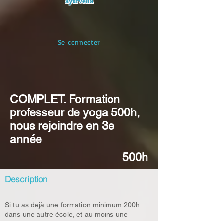
ayurvéda
Se connecter
COMPLET. Formation
professeur de yoga 500h,
nous rejoindre en 3e
année
500h
Description
Si tu as déjà une formation minimum 200h
dans une autre école, et au moins une